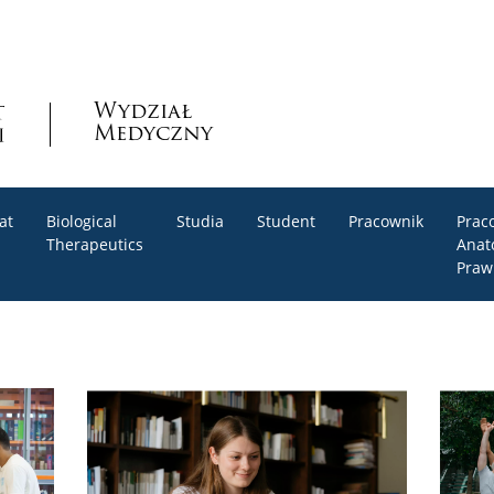
Wydział
Medyczny
at
Biological
Studia
Student
Pracownik
Prac
Therapeutics
Anat
Praw