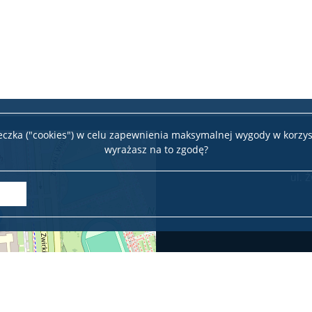
teczka ("cookies") w celu zapewnienia maksymalnej wygody w korzys
wyrażasz na to zgodę?
ul. 