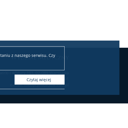
taniu z naszego serwisu. Czy
Wydział Medyczny
Żwirki i Wigury 101, 02-089 Warszawa
tel. 22 55 44 601
czytaj więcej
e-mail: medycyna(at)uw.edu.pl