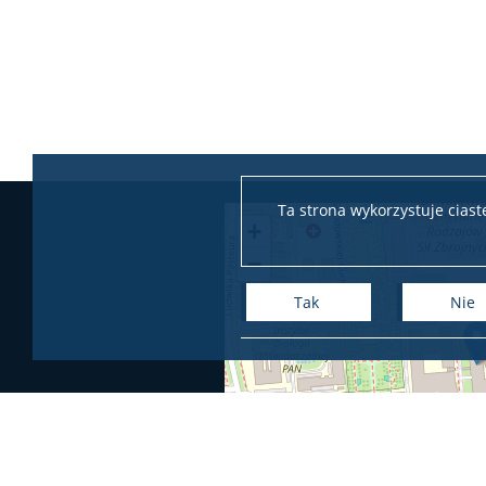
Ta strona wykorzystuje cias
+
−
Tak
Nie