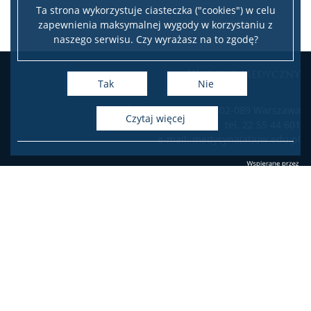
Ta strona wykorzystuje ciasteczka ("cookies") w celu
zapewnienia maksymalnej wygody w korzystaniu z
Opłaty/ Tuition fees
naszego serwisu. Czy wyrażasz na to zgodę?
Leaflet
|
©
OpenStreetMap
contributors
Wydział Medyczny
Biogramy – Biographies of scientists
+
Tak
Nie
−
ul. Żwirki i Wigury 101, 02-089 Warszawa
Studia
czytaj więcej
tel. 22 55 44 601
e-mail: medycyna(at)uw.edu.pl
Program studiów – kierunek lekarski
Studia rozpoczynające się w r.a. 2023/2024
Studia rozpoczynające się w r.a. 2024/2025
Deklaracja dostępności
Studia rozpoczynające się od r.a. 2025/2026
ZIP2.0 (aktualny program)
Facebook
Youtube
Instagram
LinkedIn