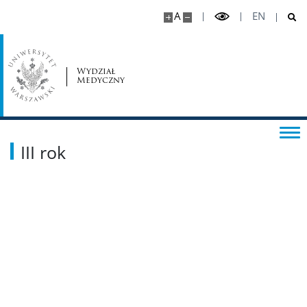
A
EN
Ewaluacja
Raport samooceny dla PKA
Wydział
Medyczny
Media o nas
Medyczne Horyzonty UW – podkasty
III rok
popularnonaukowe
Zamówienia publiczne
Kandydat
Zasady rekrutacji