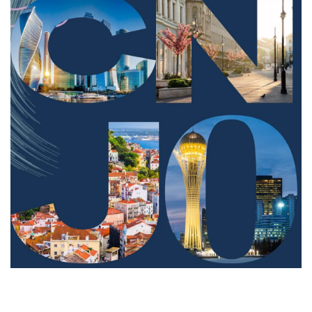
Legia Akademicka
Wymiany studenckie
Erasmus+
Program MOST
Biblioteka Medyczna
Student
Informacje dot. duplikatu Elektronicznej
Legitymacji Studenta (ELS) oraz mLegitymacji