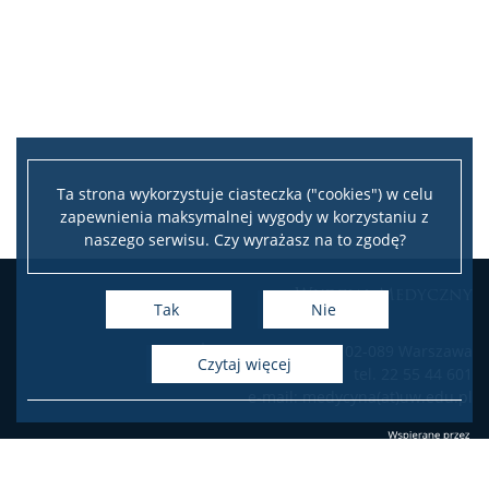
Plan zajęć na sem. letni 2025/2026
Plan budynków WIM
I rok
Ta strona wykorzystuje ciasteczka ("cookies") w celu
zapewnienia maksymalnej wygody w korzystaniu z
II rok
naszego serwisu. Czy wyrażasz na to zgodę?
Leaflet
|
©
OpenStreetMap
contributors
Wydział Medyczny
III rok
+
Tak
Nie
−
ul. Żwirki i Wigury 101, 02-089 Warszawa
Plan zajęć na sem. zimowy 2025/2026
czytaj więcej
tel. 22 55 44 601
e-mail: medycyna(at)uw.edu.pl
Plan budynków WIM