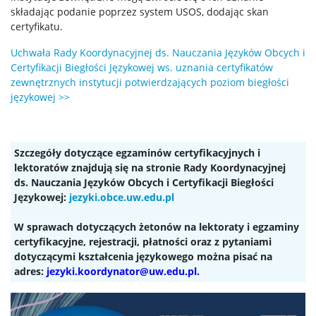
Studia
składając podanie poprzez system USOS, dodając skan
certyfikatu.
Program studiów – kierunek lekarski
Uchwała Rady Koordynacyjnej ds. Nauczania Języków Obcych i
Certyfikacji Biegłości Językowej ws. uznania certyfikatów
zewnętrznych instytucji potwierdzających poziom biegłości
Studia rozpoczynające się w r.a. 2023/2024
językowej >>
Studia rozpoczynające się w r.a. 2024/2025
Szczegóły dotyczące egzaminów certyfikacyjnych i
lektoratów znajdują się na stronie Rady Koordynacyjnej
Studia rozpoczynające się od r.a. 2025/2026
ds. Nauczania Języków Obcych i Certyfikacji Biegłości
ZIP2.0 (aktualny program)
Językowej:
jezyki.obce.uw.edu.pl
Inne wymagania
W sprawach dotyczących żetonów na lektoraty i egzaminy
certyfikacyjne, rejestracji, płatności oraz z pytaniami
dotyczącymi kształcenia językowego można pisać na
Jakość kształcenia
adres:
jezyki.koordynator@uw.edu.pl.
Dyżury