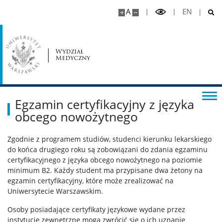
A
EN
Biological Therapeutics
Program studiów – Biological Therapeutics/Leki
biologiczne
Wydział
Medyczny
Zarządzenie w/s utworzenia kierunku
Egzamin certyfikacyjny z języka
Uchwała w/s programu studiów
obcego nowożytnego
Degree program- Biological Therapeutics
Zgodnie z programem studiów, studenci kierunku lekarskiego
do końca drugiego roku są zobowiązani do zdania egzaminu
certyfikacyjnego z języka obcego nowożytnego na poziomie
Opłaty/ Tuition fees
minimum B2. Każdy student ma przypisane dwa żetony na
egzamin certyfikacyjny, które może zrealizować na
Uniwersytecie Warszawskim.
Biogramy – Biographies of scientists
Osoby posiadające certyfikaty językowe wydane przez
instytucje zewnętrzne mogą zwrócić się o ich uznanie