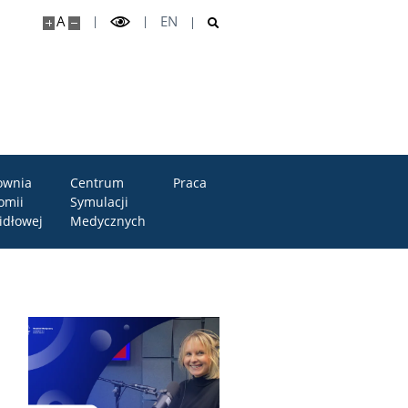
A
EN
ownia
Centrum
Praca
omii
Symulacji
idłowej
Medycznych