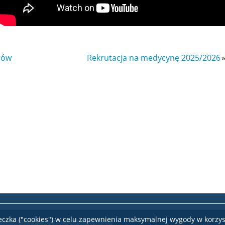
iów
Rekrutacja na medycynę 2025/2026
teczka ("cookies") w celu zapewnienia maksymalnej wygody w korzys