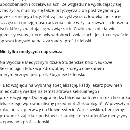
upodobaniach i oczekiwaniach. Ze względu na wydłużający się
czas życia, musimy się także przyzwyczaić do postrzegania go
przez różne jego fazy. Patrząc na cykl życia człowieka, poczucie
szczęścia i umiejętność radzenia sobie w życiu zawsze są lepsze u
tych, którzy znajdują się w związkach. Covid znacznie łatwiej
przeszły osoby , które były w dobrych związkach. Jest to oczywiście
sprawa indywidualna – zaznacza prof. Izdebski.
Nie tylko medycyna naprawcza
Na Wydziale Medycznym działa Studenckie Koło Naukowe
Seksuologii i Edukacji Zdrowotnej, którego opiekunem
merytorycznym jest prof. Zbigniew Izdebski.
– Bez względu na wybraną specjalizację, każdy lekarz powinien
mieć dobrą wiedzę na temat zdrowia seksualnego i
prokreacyjnego. Do programu kształcenia na trzecim roku kierunk
lekarskiego wprowadziliśmy przedmiot „Seksuologia”. W przyszłym
roku, po raz pierwszy na Uniwersytecie Warszawskim, będziemy
prowadzić zajęcia z podstaw seksuologii dla studentów medycyny
– opowiada prof. Izdebski.