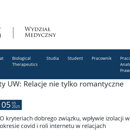
Wydział
Medyczny
at
Biological
Studia
Student
Pracownik
Prac
Therapeutics
Anat
Praw
 UW: Relacje nie tylko romantyczne
05
05
2025
O kryteriach dobrego związku, wpływie izolacji w
okresie covid i roli internetu w relacjach