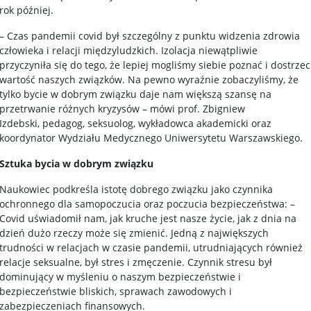
rok później.
– Czas pandemii covid był szczególny z punktu widzenia zdrowia
człowieka i relacji międzyludzkich. Izolacja niewątpliwie
przyczyniła się do tego, że lepiej mogliśmy siebie poznać i dostrzec
wartość naszych związków. Na pewno wyraźnie zobaczyliśmy, że
tylko bycie w dobrym związku daje nam większą szansę na
przetrwanie różnych kryzysów – mówi prof. Zbigniew
Izdebski, pedagog, seksuolog, wykładowca akademicki oraz
koordynator Wydziału Medycznego Uniwersytetu Warszawskiego.
Sztuka bycia w dobrym związku
Naukowiec podkreśla istotę dobrego związku jako czynnika
ochronnego dla samopoczucia oraz poczucia bezpieczeństwa: –
Covid uświadomił nam, jak kruche jest nasze życie, jak z dnia na
dzień dużo rzeczy może się zmienić. Jedną z największych
trudności w relacjach w czasie pandemii, utrudniających również
relacje seksualne, był stres i zmęczenie. Czynnik stresu był
dominujący w myśleniu o naszym bezpieczeństwie i
bezpieczeństwie bliskich, sprawach zawodowych i
zabezpieczeniach finansowych.