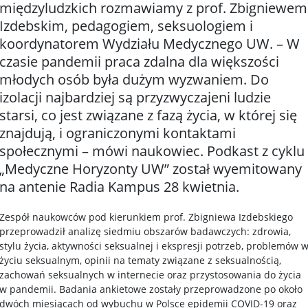
międzyludzkich rozmawiamy z prof. Zbigniewem
Izdebskim, pedagogiem, seksuologiem i
koordynatorem Wydziału Medycznego UW. – W
czasie pandemii praca zdalna dla większości
młodych osób była dużym wyzwaniem. Do
izolacji najbardziej są przyzwyczajeni ludzie
starsi, co jest związane z fazą życia, w której się
znajdują, i ograniczonymi kontaktami
społecznymi – mówi naukowiec. Podkast z cyklu
„Medyczne Horyzonty UW” został wyemitowany
na antenie Radia Kampus 28 kwietnia.
Zespół naukowców pod kierunkiem prof. Zbigniewa Izdebskiego
przeprowadził analizę siedmiu obszarów badawczych: zdrowia,
stylu życia, aktywności seksualnej i ekspresji potrzeb, problemów 
życiu seksualnym, opinii na tematy związane z seksualnością,
zachowań seksualnych w internecie oraz przystosowania do życia
w pandemii. Badania ankietowe zostały przeprowadzone po około
dwóch miesiącach od wybuchu w Polsce epidemii COVID-19 oraz