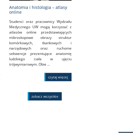
Anatomia i histologia – atlasy
online
Studenci oraz pracownicy Wydziału
Medycznego UW mogą korzystać z
atlasów online przedstawiających
mikroskopowe obrazy struktur
komórkowych, tkankowych i
narządowych oraz ruchome
sekwencje prezentujące anatomię
ludzkiego ciała w ujęciu
trójwymiarowym. Obie ...
–
czytaj więcej
zobacz wszystkie