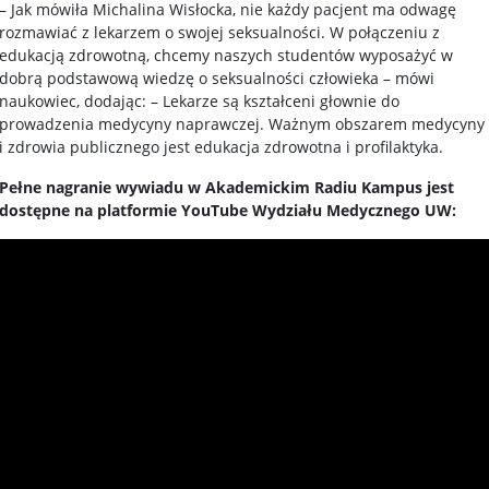
– Jak mówiła Michalina Wisłocka, nie każdy pacjent ma odwagę
rozmawiać z lekarzem o swojej seksualności. W połączeniu z
edukacją zdrowotną, chcemy naszych studentów wyposażyć w
dobrą podstawową wiedzę o seksualności człowieka – mówi
naukowiec, dodając: – Lekarze są kształceni głownie do
prowadzenia medycyny naprawczej. Ważnym obszarem medycyny
i zdrowia publicznego jest edukacja zdrowotna i profilaktyka.
Pełne nagranie wywiadu w Akademickim Radiu Kampus jest
dostępne na platformie YouTube Wydziału Medycznego UW: