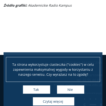
Źródło grafiki:
Akademickie Radio Kampus
Leaflet
|
©
OpenStreetMap
contributors
Wydział Medyczny
Ta strona wykorzystuje ciasteczka ("cookies") w celu
+
zapewnienia maksymalnej wygody w korzystaniu z
−
naszego serwisu. Czy wyrażasz na to zgodę?
ul. Żwirki i Wigury 101, 02-089 Warszawa
tel. 22 55 44 601
e-mail: medycyna(at)uw.edu.pl
Tak
Nie
czytaj więcej