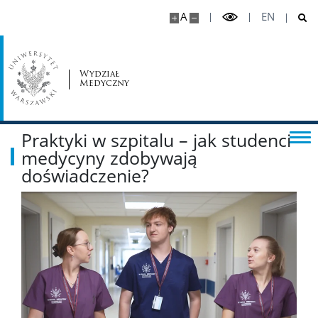
A
EN
Kandydat
Zasady rekrutacji
Wydział
Medyczny
Internetowa Rekrutacja Kandydatów
Praktyki w szpitalu – jak studenci
Kalkulator 2026/2027
medycyny zdobywają
doświadczenie?
Biuro ds. Rekrutacji
Biological Therapeutics
Program studiów – Biological Therapeutics/Leki
biologiczne