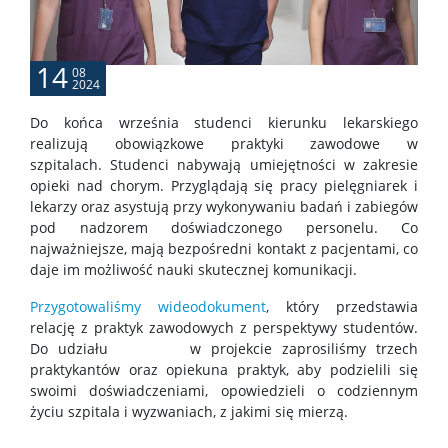
Zarządzenie w/s utworzenia kierunku
14
Uchwała w/s programu studiów
08
2024
Do końca września studenci kierunku lekarskiego
Degree program- Biological Therapeutics
realizują obowiązkowe praktyki zawodowe w
szpitalach. Studenci nabywają umiejętności w zakresie
opieki nad chorym. Przyglądają się pracy pielęgniarek i
Opłaty/ Tuition fees
lekarzy oraz asystują przy wykonywaniu badań i zabiegów
pod nadzorem doświadczonego personelu. Co
najważniejsze, mają bezpośredni kontakt z pacjentami, co
Biogramy – Biographies of scientists
daje im możliwość nauki skutecznej komunikacji.
Przygotowaliśmy wideodokument
, który przedstawia
Studia
relację z praktyk zawodowych z perspektywy studentów.
Do udziału w projekcie zaprosiliśmy trzech
praktykantów oraz opiekuna praktyk, aby podzielili się
Program studiów – kierunek lekarski
swoimi doświadczeniami, opowiedzieli o codziennym
życiu szpitala i wyzwaniach, z jakimi się mierzą.
Studia rozpoczynające się w r.a. 2023/2024